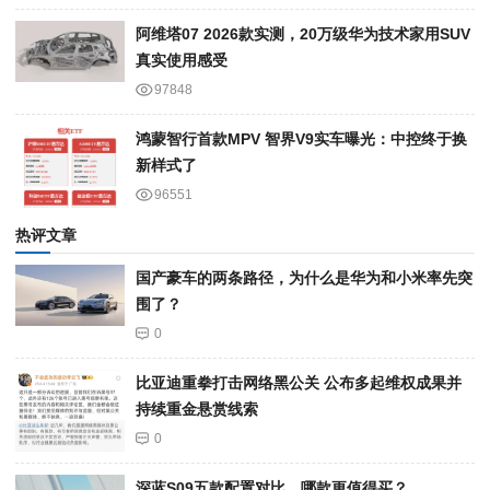
阿维塔07 2026款实测，20万级华为技术家用SUV
真实使用感受
97848
鸿蒙智行首款MPV 智界V9实车曝光：中控终于换
新样式了
96551
热评文章
国产豪车的两条路径，为什么是华为和小米率先突
围了？
0
比亚迪重拳打击网络黑公关 公布多起维权成果并
持续重金悬赏线索
0
深蓝S09五款配置对比，哪款更值得买？