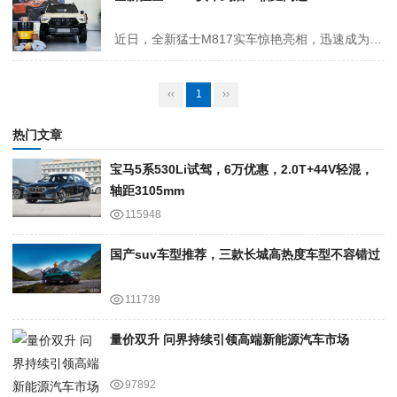
近日，全新猛士M817实车惊艳亮相，迅速成为车迷们热议的焦点。作为一款定位中大型SUV的硬派越野车型，猛士M817凭借其出色的外观设计、豪华舒适的内饰配置以及强劲的动力系统，展现出了强大的产品实力。 从外观上看，猛士M817提供城市版和越野版两种风格，满足不同消费者的个性需求。城市版采...
‹‹
1
››
热门文章
宝马5系530Li试驾，6万优惠，2.0T+44V轻混，
轴距3105mm
115948
国产suv车型推荐，三款长城高热度车型不容错过
111739
量价双升 问界持续引领高端新能源汽车市场
97892