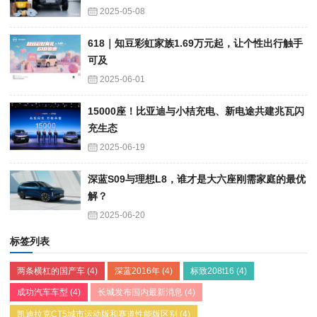
2025-05-08
618｜知豆彩虹家族1.69万元起，让个性出行触手
可及
2025-06-01
15000座！比亚迪与小桔充电、新电途共建兆瓦闪
充生态
2025-06-19
深蓝S09与理想L8，谁才是大六座刚需家庭的最优
解？
2025-06-20
标签列表
两条横杠的国产车
(4)
深蓝2016年
(4)
标致208t16
(4)
成功汽车车型
(4)
长城发布国内最新消息
(4)
凯迪拉克CT5城市运动版和赛道性能版区别
(4)