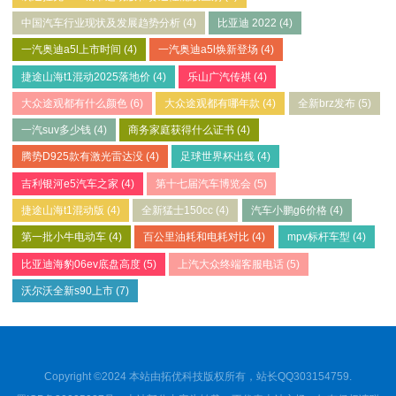
中国汽车行业现状及发展趋势分析
(4)
比亚迪 2022
(4)
一汽奥迪a5l上市时间
(4)
一汽奥迪a5l焕新登场
(4)
捷途山海t1混动2025落地价
(4)
乐山广汽传祺
(4)
大众途观都有什么颜色
(6)
大众途观都有哪年款
(4)
全新brz发布
(5)
一汽suv多少钱
(4)
商务家庭获得什么证书
(4)
腾势D925款有激光雷达没
(4)
足球世界杯出线
(4)
吉利银河e5汽车之家
(4)
第十七届汽车博览会
(5)
捷途山海t1混动版
(4)
全新猛士150cc
(4)
汽车小鹏g6价格
(4)
第一批小牛电动车
(4)
百公里油耗和电耗对比
(4)
mpv标杆车型
(4)
比亚迪海豹06ev底盘高度
(5)
上汽大众终端客服电话
(5)
沃尔沃全新s90上市
(7)
Copyright ©2024 本站由拓优科技版权所有，站长QQ303154759.