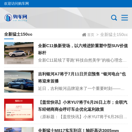
欢迎访问购车网
全新猛士150cc
全新猛士150cc
>
首页
全新C11焕新登场，以六维进阶重塑中型SUV价值
标杆
全新C11延续了零跑“科技自然美学”的核心理念，整体造型更加流畅和优雅。车头的俯冲式设计配合主动闭合式进气格栅，不仅提升了空气动力学性能，还让车辆看起来更具攻击性。新增的“雾凇米”外观色和20英寸“掠风轮毂”也很有亮点，为车辆增添了不少高级感。 不过，这种设计风格可能并不是所有人都能接受。对于一些追求个...
吉利银河A7将于7月11日开启预售 “银河电台”也
将迎来首播
近日，吉利银河品牌迎来了一个重要时刻——其旗下被誉为“全球家轿新标杆”的吉利银河A7正式宣布，将于7月11日拉开预售序幕。与此同时，吉利银河精心打造的全新访谈节目“银河电台”也将迎来首播，为观众带来一场视听盛宴。 “银河电台”不仅是一个访谈平台，更是吉利银河与广大用户心...
【盖世快讯】小米YU7将于6月26日上市；全联汽
车经销商商会呼吁车企优化返利政策
（原标题：【盖世快讯】小米YU7将于6月26日上市；全联汽车经销商商会呼吁车企优化返利政策） 车企动态 | OEM Trend 盖世汽车：6月23日，小米集团创始人、董事长兼CEO雷军在微博发文称，小米的首款SUV――小米YU7将于6月26日晚7点正式发布。此外，小米汽...
全新猛士M817实车到店！轴距高达3005mm