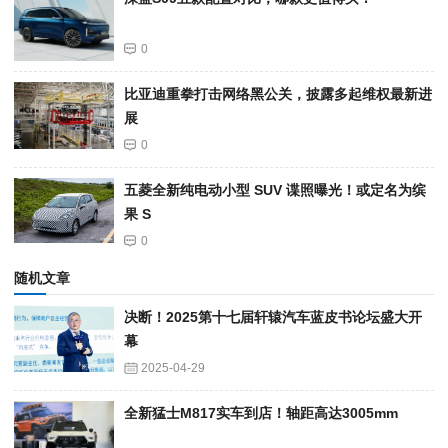
0
比亚迪重拳打击网络黑公关，披露多起维权最新进
展
0
五菱全新纯电动小型 SUV 谍照曝光！或定名为缤
果 S
0
随机文章
决断！2025第十七届轩辕汽车蓝皮书论坛盛大开
幕
2025-04-29
全新猛士M817实车到店！轴距高达3005mm