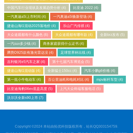
中国汽车行业现状及发展趋势分析
(4)
比亚迪 2022
(4)
一汽奥迪a5l上市时间
(4)
一汽奥迪a5l焕新登场
(4)
捷途山海t1混动2025落地价
(4)
乐山广汽传祺
(4)
大众途观都有什么颜色
(6)
大众途观都有哪年款
(4)
全新brz发布
(5)
一汽suv多少钱
(4)
商务家庭获得什么证书
(4)
腾势D925款有激光雷达没
(4)
足球世界杯出线
(4)
吉利银河e5汽车之家
(4)
第十七届汽车博览会
(5)
捷途山海t1混动版
(4)
全新猛士150cc
(4)
汽车小鹏g6价格
(4)
第一批小牛电动车
(4)
百公里油耗和电耗对比
(4)
mpv标杆车型
(4)
比亚迪海豹06ev底盘高度
(5)
上汽大众终端客服电话
(5)
沃尔沃全新s90上市
(7)
Copyright ©2024 本站由拓优科技版权所有，站长QQ303154759.