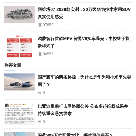
阿维塔07 2026款实测，20万级华为技术家用SUV
真实使用感受
97852
鸿蒙智行首款MPV 智界V9实车曝光：中控终于换
新样式了
96557
热评文章
国产豪车的两条路径，为什么是华为和小米率先突
围了？
0
比亚迪重拳打击网络黑公关 公布多起维权成果并
持续重金悬赏线索
0
深蓝S09五款配置对比，哪款更值得买？