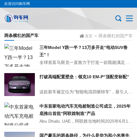
欢迎访问购车网
两条横杠的国产车
两条横杠的国产车
>
首页
三年Model Y跌一半？13万多开走“电动SUV卷
王”！
全球首富马斯克一直致力于打造一款既能满足家庭出行需求，又能兼顾环保和性能的纯电动汽车。而Model Y(图片|配置|询价)正是这个计划的完美呈现。它不仅继承了特斯拉一贯的前卫设计，还拥有了强大的动力系统和宽敞的内部空间。无论是城市穿梭还是郊外探险，Model Y都能带你轻松应对。更重要的是，作为一款纯电动S...
打破高端配置壁垒：领克10 EM-P“顶配变标配”
这款新车被定位为“智能电混四驱轿车”，最引人注目的是它把四驱系统和激光雷达这样的高端装备，直接作为标准配置提供，而且价格定在了20万这个主流汽车市场的区间。这种“顶配变标配”的做法，领克称之为“平权理念”。它不仅仅是为混合动力轿车树立了一个新的旗舰标准，更重要的是，它正在推动那些曾经高高在上的高端配置，...
中东首家电动汽车充电桩制造公司成立，2025年
底推出首批“阿联酋制造”产品
Abu Dhabi, UAE，阿联酋当地时间2025年6月17日，全球领先的电动汽车充电解决方案提供商TellusPower Group（简称“TellusPower”）, 与中东知名的BinHendi家族、SFE集团正式签署合资协议，共同成立中东地区首家电动汽车充电设备制造公司。此举旨在顺应全球电动汽车市场...
国产豪车的两条路径，为什么是华为和小米率先