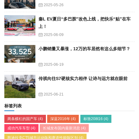
2025-05-26
秦L EV夏日“多巴胺”改色上线，把快乐“贴”在车
上！
2025-06-09
小鹏销量又暴涨，12万的车居然有这么多细节？
2025-06-19
传祺向往S7硬核实力相伴 让诗与远方就在眼前
2025-06-21
标签列表
两条横杠的国产车
(4)
深蓝2016年
(4)
标致208t16
(4)
成功汽车车型
(4)
长城发布国内最新消息
(4)
凯迪拉克CT5城市运动版和赛道性能版区别
(4)