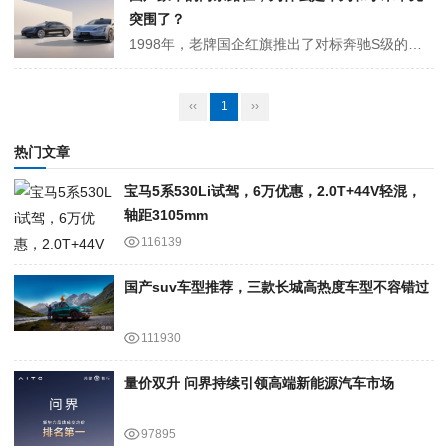
突围了？
1998年，老牌国企红旗推出了对标奔驰S级的红旗CA7460，这是自主品牌第一辆售价超过50万元的车型，但它的销量从来没有登上过任何榜单； 2024年，有着满身华为技术加持的问界M9拿下国内50万元以上销量冠军，这是自主品牌有史以来第一次； 2025年，小米SU7 Ultra上市，连续两个月销量破2000...
‹‹
1
››
热门文章
宝马5系530Li试驾，6万优惠，2.0T+44V轻混，
轴距3105mm
116139
国产suv车型推荐，三款长城高热度车型不容错过
111930
量价双升 问界持续引领高端新能源汽车市场
97895