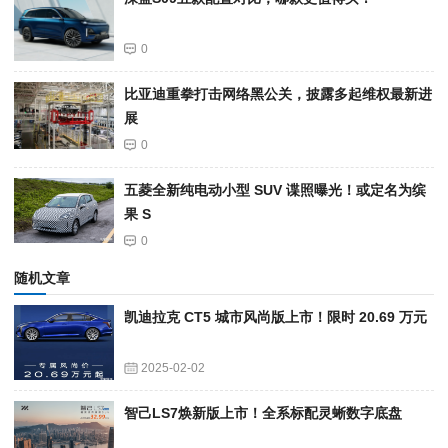
0
比亚迪重拳打击网络黑公关，披露多起维权最新进
展
0
五菱全新纯电动小型 SUV 谍照曝光！或定名为缤
果 S
0
随机文章
凯迪拉克 CT5 城市风尚版上市！限时 20.69 万元
2025-02-02
智己LS7焕新版上市！全系标配灵蜥数字底盘