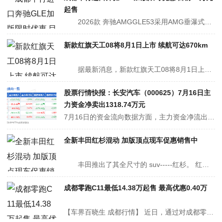
起售
2026款 奔驰AMGGLE53采用AMG垂瀑式赛车格栅AMGGLE534MATIC+的外观因其专属性、强有力的运动感和难以掩饰的霸气而令人着迷。得益于带有15根镀铬竖条的AMG垂瀑式赛车格栅，AMGGLE534MA...
新款红旗天工08将8月1日上市 续航可达670km
据最新消息，新款红旗天工08将8月1日上市。新车定位中大型SUV，预售价19.98万，限时权益价17.98万。 外观方面，新车延续现款造...
股票行情快报：长安汽车（000625）7月16日主
力资金净卖出1318.74万元
7月16日的资金流向数据方面，主力资金净流出1318.74万元，占总成交额1.9%，游资资金净流出2249.69万元，占总成交额3.24%，散户资金净流入3568.42万元，占总成交额5.14%。 近5日资金流向一览见下表： 该股主要指标及行业内排名如下： 长安汽车2026年一季...
全新丰田红杉混动 加版顶点现车促惠销售中
丰田推出了其全尺寸的 suv-----红杉。 红杉设计是来源于曾在印度丰田汽车制造公司获奖的 tundra 皮卡尽管它很大，但它还是很城市化的 ----宁静、舒适、豪华 &nb...
成都零跑C11最低14.38万起售 最高优惠0.40万
【车界百晓生 成都行情】 近日，通过对成都零跑C11车主实际成交价追踪，车界百晓生发现，零跑C11目前在售的10款车型最高优惠达0.40万元，实际成交价格为14.38-16.18万元，详见下表： 零跑C11 指导价 优惠金额 成交价格...