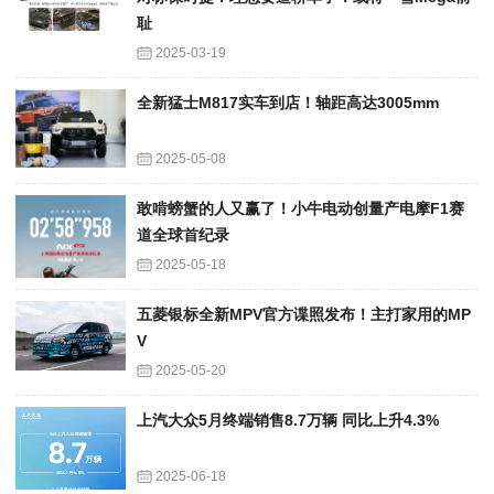
耻
2025-03-19
全新猛士M817实车到店！轴距高达3005mm
2025-05-08
敢啃螃蟹的人又赢了！小牛电动创量产电摩F1赛
道全球首纪录
2025-05-18
五菱银标全新MPV官方谍照发布！主打家用的MP
V
2025-05-20
上汽大众5月终端销售8.7万辆 同比上升4.3%
2025-06-18