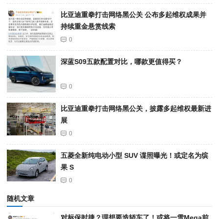
比亚迪重拳打击网络黑公关 公布多起维权成果并
持续重金悬赏线索
0
深蓝S09五款配置对比，哪款更值得买？
0
比亚迪重拳打击网络黑公关，披露多起维权最新进
展
0
五菱全新纯电动小型 SUV 谍照曝光！或定名为缤
果 S
0
随机文章
对标保时捷？理想要造轿车了！或将一雪Mega前