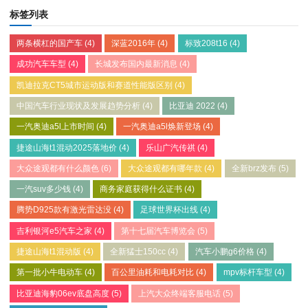
标签列表
两条横杠的国产车
(4)
深蓝2016年
(4)
标致208t16
(4)
成功汽车车型
(4)
长城发布国内最新消息
(4)
凯迪拉克CT5城市运动版和赛道性能版区别
(4)
中国汽车行业现状及发展趋势分析
(4)
比亚迪 2022
(4)
一汽奥迪a5l上市时间
(4)
一汽奥迪a5l焕新登场
(4)
捷途山海t1混动2025落地价
(4)
乐山广汽传祺
(4)
大众途观都有什么颜色
(6)
大众途观都有哪年款
(4)
全新brz发布
(5)
一汽suv多少钱
(4)
商务家庭获得什么证书
(4)
腾势D925款有激光雷达没
(4)
足球世界杯出线
(4)
吉利银河e5汽车之家
(4)
第十七届汽车博览会
(5)
捷途山海t1混动版
(4)
全新猛士150cc
(4)
汽车小鹏g6价格
(4)
第一批小牛电动车
(4)
百公里油耗和电耗对比
(4)
mpv标杆车型
(4)
比亚迪海豹06ev底盘高度
(5)
上汽大众终端客服电话
(5)