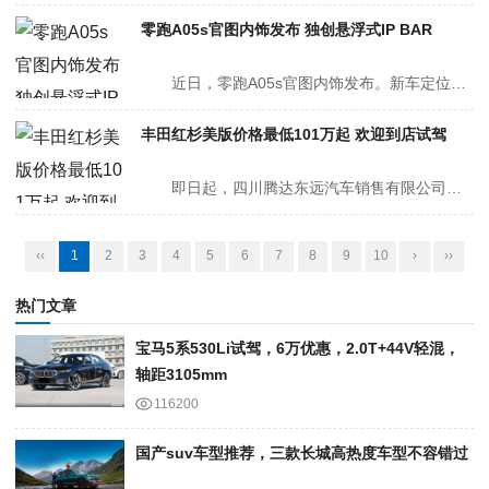
零跑A05s官图内饰发布 独创悬浮式IP BAR
近日，零跑A05s官图内饰发布。新车定位精品轿车。 内饰方面，新车采用14.6英寸中控屏搭配8.88英寸液晶仪表，内置高通8295旗舰座...
丰田红杉美版价格最低101万起 欢迎到店试驾
即日起，四川腾达东远汽车销售有限公司红杉美版推出限量特惠，全包售价最低101.00万起，致电咨询还能享受其他优惠政策及增值服务，喜欢这款车的朋友们可进一步了解，具体价格详见下表： 红杉美版...
‹‹
1
2
3
4
5
6
7
8
9
10
›
››
热门文章
宝马5系530Li试驾，6万优惠，2.0T+44V轻混，
轴距3105mm
116200
国产suv车型推荐，三款长城高热度车型不容错过