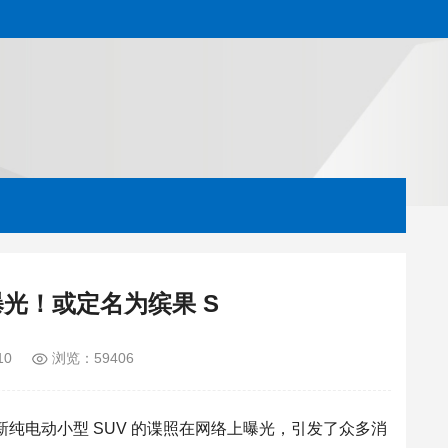
曝光！或定名为缤果 S
10
浏览：59406
新
纯电
动小型
SUV
的谍照在网络上
曝光
，引发了众多消