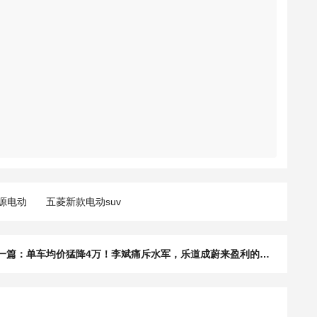
源电动
五菱新款电动suv
下一篇：单车均价猛降4万！李斌痛斥水军，乐道成蔚来盈利的希望？