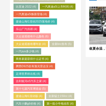
比亚迪 2022
(4)
一汽奥迪a5l上市时间
(4)
一汽奥迪a5l焕新登场
(4)
捷途山海t1混动2025落地价
(4)
乐山广汽传祺
(4)
大众途观都有什么颜色
(6)
大众途观都有哪年款
(4)
全新brz发布
(5)
一汽suv多少钱
(4)
商务家庭获得什么证书
(4)
腾势D925款有激光雷达没
(4)
足球世界杯出线
(4)
吉利银河e5汽车之家
(4)
第十七届汽车博览会
(5)
捷途山海t1混动版
(4)
全新猛士150cc
(4)
汽车小鹏g6价格
(4)
第一批小牛电动车
(4)