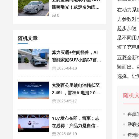
谍照曝光！或定名为缤果
在
动力
系
S
0
力
参数
对
起步加速
足不同
用
随机文章
短了充电
算力灭霸+空间怪兽，AI
五菱全新
智能家庭SUV小鹏G7首发
颖而出。
亮相！
2025-04-18
选择。让
实测百公里馈电油耗低至
2.49L，雷神AI电混2.0进
随机
阶发布
2025-05-17
再建
YU7发布在即，雷军：志
乘联会
在必得！产品力是自信来
源
2025-06-19
奇瑞