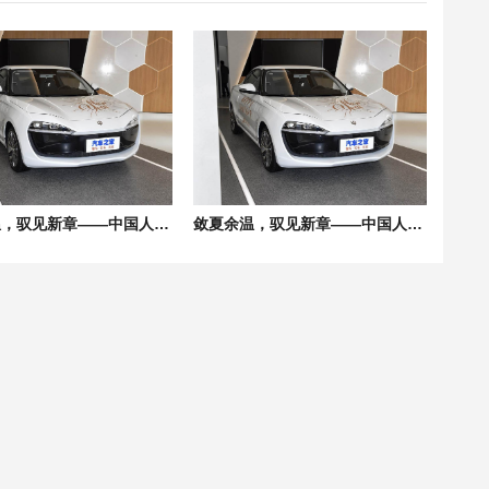
敛夏余温，驭见新章——中国人保携手亳州市英豪汽车购车嘉年华
敛夏余温，驭见新章——中国人保携手亳州零动汽车购车嘉年华