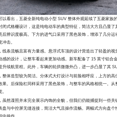
可以
看出，五菱全新纯
电动
小型 SUV 整体外观延续了五菱
家族
封闭式格栅设计，这是纯电
动车
的典型特征，简洁大方且凸显了
亮后辨识度极高。下方的进气口采用了黑色装饰，增添了几分运
觉冲击。
，线条流畅且富有力量感。悬浮式
车顶
的设计营造出了轻盈的视
动感的设计，让整车看起来更加动感。新车配备了
15
英寸铝合金
提升
续航
里程。此外，车辆的轮拱微微外凸，进一步凸显了其 SU
，整体造型较为简洁。分体式大灯设计与前脸相呼应，上方的高
效果。后保险杠同样采用了黑色装饰，与整车的风格相统一。从
觉。
，虽然谍照并未完全展示
内饰
的全貌，但我们仍能捕捉到一些关
表盘与中控屏无缝连接，简洁大气且操作流畅。两幅式方向盘个
程中操作。