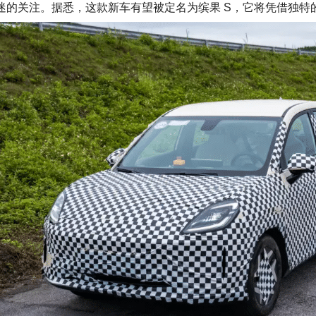
迷的关注。据悉，这款
新车
有望被定名为
缤果
S，它将凭借独特