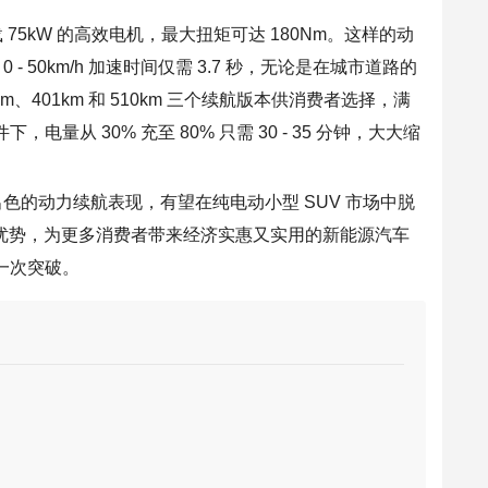
 75kW 的高效电机，最大扭矩可达
18
0Nm。这样的动
 -
50
km
/h
加速
时间仅需 3.7 秒，无论是在
城市
道路的
km、4
01
km 和 510km 三个续航
版本
供消费者选择，满
量从 30% 充至 80% 只需 30 -
35
分钟
，大大缩
色的动力续航表现，有望在纯电动小型 SUV 市场中脱
优势，为更多消费者带来
经济
实惠又
实用
的新能源汽车
一次
突破
。