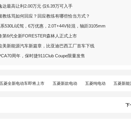
达最高让利2.00万元 仅6.39万可入手
被教练骂如何回应？回应教练有哪些恰当方式？
系530Li试驾，6万优惠，2.0T+44V轻混，轴距3105mm
鲁第6代全新FORESTER森林人正式上市
拉美新能源汽车新篇章，比亚迪巴西工厂首车下线
CA70周年，保时捷911Club Coupe限量发售
五菱全新电动车即将上市
五菱新款电动
五菱纯电动
五菱新能