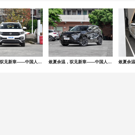
敛夏余温，驭见新章——中国人保携手亳州中源汽车购车嘉年华
敛夏余温，驭见新章——中国人保携手亳州市远景广源汽车购车嘉年华