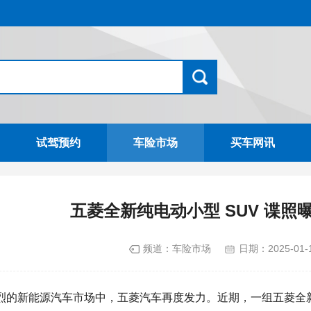
试驾预约
车险市场
买车网讯
五菱全新纯电动小型 SUV 谍照
频道：
车险市场
日期：
2025-01-
烈的
新能源
汽车
市场
中，
五菱
汽车再度
发力
。近期，一组五菱
全