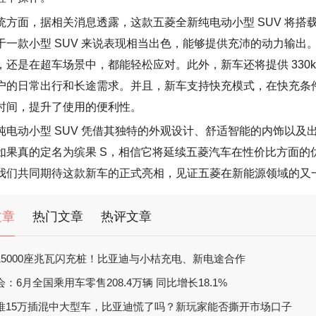
统
方面，据相关消息透露，这款五菱全新纯电动小型 SUV 将搭载
于一款小型 SUV 来说表现相当出色，能够提供充沛的动力输出。0
，
还是
在超车场景中，都能
轻松
应对
。此外，新车还将提供 3
30
户
的日常
出行
和长途
需求
。并且，新车支持快充模式，在快充条件下，电
时间，提升了使
用的
便利性。
纯电动小型 SUV 凭借其独特的外观设计、舒适
智能
的内饰以及出
如果
真的
定名为缤果 S，相信它将延续五菱汽车在性价比方面的
我们共同期待这款新车的
正式
亮相
，见证五菱在新能源领域的又
文章
热门文章
热评文章
15000座兆瓦闪充桩！比亚迪与小桔充电、新电途合作
：6月全国乘用车零售208.4万辆 同比增长18.1%
推15万插混中大型车，比亚迪慌了吗？新玩家能否撕开市场口子