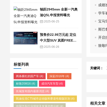
成都逸
轴距2945mm 全新一汽奥
学车
迪Q5L申报资料曝光
宝马5
2025-06-25
斯巴
预售价22.99万元起 定位
开启
中大型SUV 岚图FREE
致敬P
+开启预售！
2025-06-26
标签列表
关键词：
两条横杠的国产车
(4)
深蓝2016年
(4)
标致208t16
(4)
成功汽车车型
(4)
长城发布国内最新消息
(4)
凯迪拉克CT5城市运动版和赛道性能版区别
(4)
相关文章
中国汽车行业现状及发展趋势分析
(4)