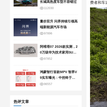
长城高热度车型不容错过
费者和车
112030
量价双升 问界持续引领高
端新能源汽车市场
97896
阿维塔07 2026款实测，2
0万级华为技术家用SUV
真实使用感受
97852
鸿蒙智行首款MPV 智界V
9实车曝光：中控终于换
新样式了
96557
热评文章