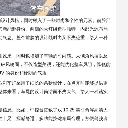
的设计风格，
同时
融入了一些
时尚
和
个性
的元素。前脸部
其新能源身份。两侧的大灯组造型独特，
内部
光源布局
动气息。整个前脸的设计既时尚又不失稳重，给人一种
觉效果，同时也
增加
了车辆的时尚感。大倾角风挡以及
破风轮圈，不仅造型美观，还能优化整车风阻，降低能
V 的身份和硬朗的气质。
位刹车灯采用了细长的条状设计，在点亮时能够提供更
整体来看，车尾的设计简洁而不失大气，给人一种踏实
键信息。比如，中控台
搭载
了双
10
.
25
英寸悬浮高清大
性十足，握感
舒适
，多功能按键布局合理，方便
驾驶者