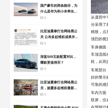
国产豪车的两条路径，为
什么是华为和小米率先突
从谍照中
围了？
0
分
采用
了
比亚迪重拳打击网络黑公
精致
，点
关 公布多起维权成果并持
强烈的视
续重金悬赏线索
0
车身侧面
车顶流线
深蓝S09五款配置对比，
耗，从而
哪款更值得买？
0
车尾部分
好的警示
比亚迪重拳打击网络黑公
可靠的感
关，披露多起维权最新进
车内方面
展
0
联屏，仪
在
驾驶
过
五菱全新纯电动小型 SUV