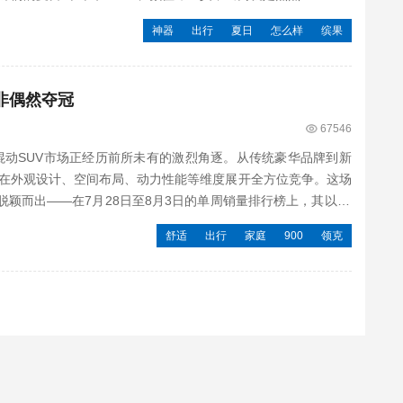
神器
出行
夏日
怎么样
缤果
非偶然夺冠
67546
华混动SUV市场正经历前所未有的激烈角逐。从传统豪华品牌到新
在外观设计、空间布局、动力性能等维度展开全方位竞争。这场
脱颖而出——在7月28日至8月3日的单周销量排行榜上，其以15
舒适
出行
家庭
900
领克