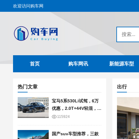
欢迎访问购车网
首页
购车网讯
新能源车型
热门文章
出行
宝马5系530Li试驾，6万
优惠，2.0T+44V轻混，轴
距3105mm
115924
国产suv车型推荐，三款