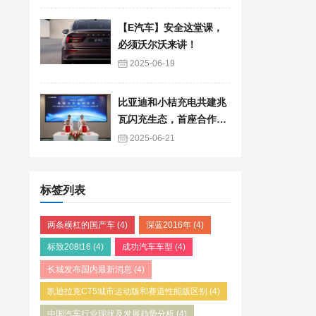
【E汽车】安全这堂课，
必须沃尔沃来讲！
2025-06-19
比亚迪和小桔充电共建兆
瓦闪充生态，首座合作兆
瓦闪充站奠基
2025-06-21
标签列表
两条横杠的国产车
(4)
深蓝2016年
(4)
标致208t16
(4)
成功汽车车型
(4)
长城发布国内最新消息
(4)
凯迪拉克CT5城市运动版和赛道性能版区别
(4)
中国汽车行业现状及发展趋势分析
(4)