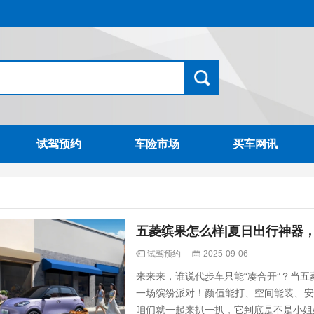
试驾预约
车险市场
买车网讯
五菱缤果怎么样|夏日出行神器
试驾预约
2025-09-06
来来来，谁说代步车只能“凑合开”？当五
一场缤纷派对！颜值能打、空间能装、安