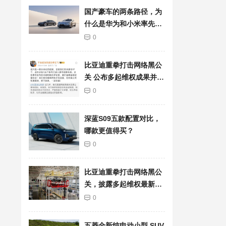
国产豪车的两条路径，为
什么是华为和小米率先突
围了？
0
比亚迪重拳打击网络黑公
关 公布多起维权成果并持
续重金悬赏线索
0
深蓝S09五款配置对比，
哪款更值得买？
0
比亚迪重拳打击网络黑公
关，披露多起维权最新进
展
0
五菱全新纯电动小型 SUV