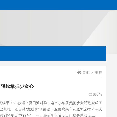
首页
出行
>
，轻松拿捏少女心
69545
菱缤果2025款遇上夏日派对季，这台小车居然把少女通勤变成了
全能扛，还自带“宠粉价”！那么，五菱缤果车到底怎么样？今天
咱们就一起来扒一扒，它到底是不是小姐妹们的夏日“本命车”！ 一、颜值即正义，出门就是焦点 五...