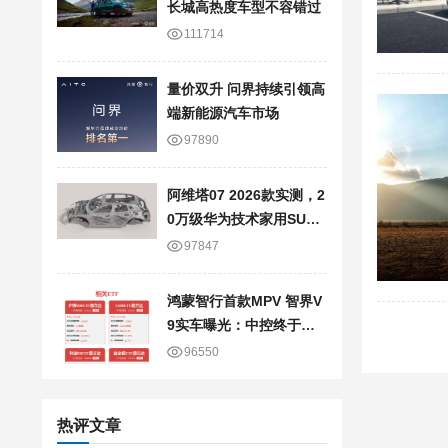
长城高热度车型不容错过
111714
量价双升 问界持续引领高
端新能源汽车市场
97890
阿维塔07 2026款实测，2
0万级华为技术家用SUV
真实使用感受
97847
鸿蒙智行首款MPV 智界V
9实车曝光：中控终于换
新样式了
96550
热评文章