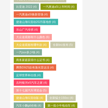
比亚迪 2022
(4)
一汽奥迪a5l上市时间
(4)
一汽奥迪a5l焕新登场
(4)
捷途山海t1混动2025落地价
(4)
乐山广汽传祺
(4)
大众途观都有什么颜色
(6)
大众途观都有哪年款
(4)
全新brz发布
(5)
一汽suv多少钱
(4)
商务家庭获得什么证书
(4)
腾势D925款有激光雷达没
(4)
足球世界杯出线
(4)
吉利银河e5汽车之家
(4)
第十七届汽车博览会
(5)
捷途山海t1混动版
(4)
全新猛士150cc
(4)
汽车小鹏g6价格
(4)
第一批小牛电动车
(4)