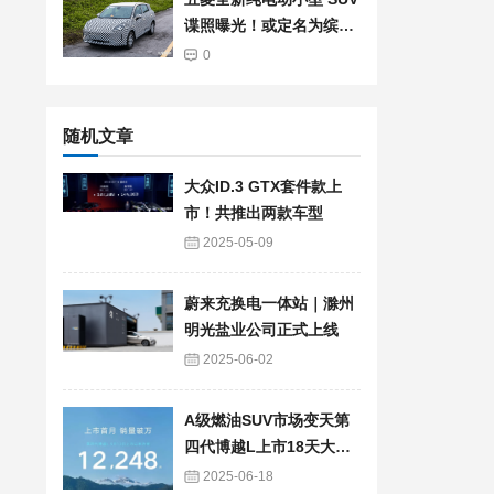
谍照曝光！或定名为缤果
S
0
随机文章
大众ID.3 GTX套件款上
市！共推出两款车型
2025-05-09
蔚来充换电一体站｜滁州
明光盐业公司正式上线
2025-06-02
A级燃油SUV市场变天第
四代博越L上市18天大卖1
2248台
2025-06-18