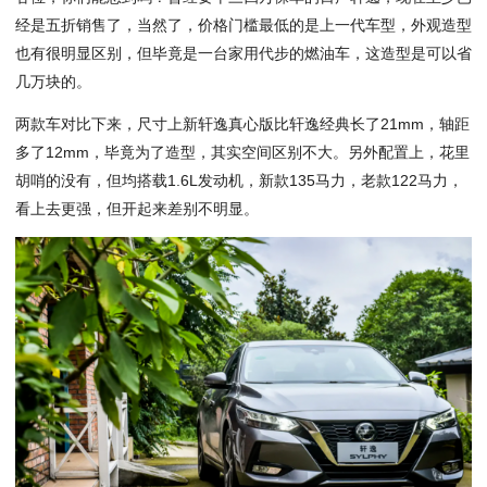
经是五折
销售
了，当然了，价格门槛
最低
的是上
一代
车型
，外观造型
也有很明显区别，但毕竟是一台
家用
代步的燃油车，这造型是
可以
省
几万块的。
两款
车
对比
下来，尺寸上新轩逸真心版比轩逸经典长了21mm，
轴距
多了
12
mm，毕竟
为了
造型，其实
空间
区别不大。另外配置上，花里
胡哨的没有，但均
搭载
1.6L
发动机
，
新款
1
35
马力
，老款1
22
马力，
看上去更强，但开起来差别不明显。