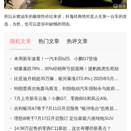
所以从燃油车的极致性价比来讲，轩逸经典绝对是人生
第一台
车的
首
选
，当然，也可以是弥补缺憾的理由。
随机文章
热门文章
热评文章
本周新车速看！一汽丰田bZ5、小鹏G7登场
销量暴跌78%，30%经销商亏损退网！捷豹路虎生死劫
比亚迪月销超35万辆，银河暴涨273.4% | 2025年5月自主品牌乘用车销量榜
特朗普再次炮轰马斯克，剑指电动汽车强制令与政府补贴
7月上市新车云集！小鹏G7、零跑B01和风云A9L
吉利银河A7将于7月11日开启预售 “银河电台”也将迎来首播
理想i8将于7月17日开启预订 定位家庭六座纯电SUV
14.98万起售的零跑C11新款，这次有哪些新看点？