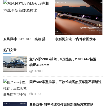
东风风神L8Y/L8+/L9亮相 搭载全新新能源技术
极狐阿尔法T7内饰官图发布 天际屏+华为乾崑智驾
热门文章
宝马5系530Li试驾，6万优惠，2.0T+44V轻混，
轴距3105mm
116041
国产suv车型推荐，三款长城高热度车型不容错过
111831
量价双升 问界持续引领高端新能源汽车市场