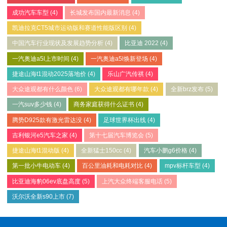
成功汽车车型
(4)
长城发布国内最新消息
(4)
凯迪拉克CT5城市运动版和赛道性能版区别
(4)
中国汽车行业现状及发展趋势分析
(4)
比亚迪 2022
(4)
一汽奥迪a5l上市时间
(4)
一汽奥迪a5l焕新登场
(4)
捷途山海t1混动2025落地价
(4)
乐山广汽传祺
(4)
大众途观都有什么颜色
(6)
大众途观都有哪年款
(4)
全新brz发布
(5)
一汽suv多少钱
(4)
商务家庭获得什么证书
(4)
腾势D925款有激光雷达没
(4)
足球世界杯出线
(4)
吉利银河e5汽车之家
(4)
第十七届汽车博览会
(5)
捷途山海t1混动版
(4)
全新猛士150cc
(4)
汽车小鹏g6价格
(4)
第一批小牛电动车
(4)
百公里油耗和电耗对比
(4)
mpv标杆车型
(4)
比亚迪海豹06ev底盘高度
(5)
上汽大众终端客服电话
(5)
沃尔沃全新s90上市
(7)