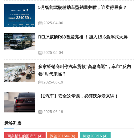
5月智能驾驶辅助车型销量井喷，谁卖得最多？
2025-04-06
RELY威麟R08首发亮相 ！加入15.6悬浮式大屏
2025-05-04
多家经销商叫停汽车贷款“高息高返”，车市“反内
卷”时代来临？
2025-06-19
【E汽车】安全这堂课，必须沃尔沃来讲！
2025-06-19
标签列表
两条横杠的国产车
(4)
深蓝2016年
(4)
标致208t16
(4)