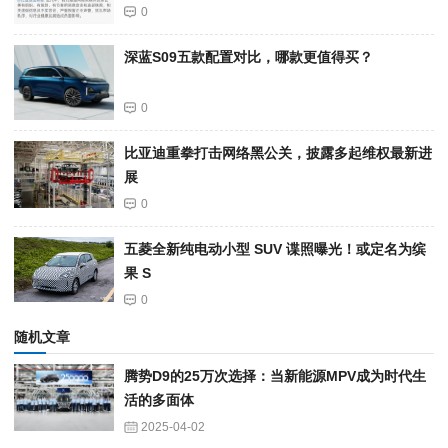
0
深蓝S09五款配置对比，哪款更值得买？
0
比亚迪重拳打击网络黑公关，披露多起维权最新进
展
0
五菱全新纯电动小型 SUV 谍照曝光！或定名为缤
果 S
0
随机文章
腾势D9的25万次选择：当新能源MPV成为时代生
活的多面体
2025-04-02