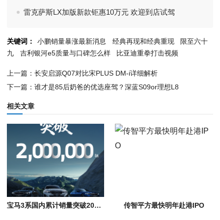
雷克萨斯LX加版新款钜惠10万元 欢迎到店试驾
关键词：
小鹏销量暴涨最新消息
经典再现和经典重现
限至六十
九
吉利银河e5质量与口碑怎么样
比亚迪重拳打击视频
上一篇：长安启源Q07对比宋PLUS DM-i详细解析
下一篇：谁才是85后奶爸的优选座驾？深蓝S09or理想L8
相关文章
宝马3系国内累计销量突破200万辆，全新纯电i3将于成都车展亮相
传智平方最快明年赴港IPO