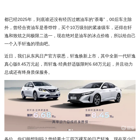
都已经
2025
年，到底谁还没有经历过
燃油
车的“荼毒”，00后车主除
外，曾经
合资
油车是香饽饽，买个
10
万级
别的紧凑级车，还得在轩
逸和致炫之间极限二选一，
现在
绝对是油车的冰点
价格
，所以给自己
一个入手轩逸的
理由
吧。
近日，我们从
东风
日产
官方获悉，轩逸
焕新
上市
，其中全
新一代
轩逸
真心版8.
45
万元
起，而轩逸·经典
舒适
版
限时
6.68万元起，并且
动力
总成
还有
终身
质保服务。
各位，你们能想到吗？曾经要十三四万裸车的日产轩逸，现在至少已