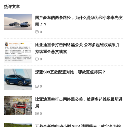
热评文章
国产豪车的两条路径，为什么是华为和小米率先突
围了？
0
比亚迪重拳打击网络黑公关 公布多起维权成果并
持续重金悬赏线索
0
深蓝S09五款配置对比，哪款更值得买？
0
比亚迪重拳打击网络黑公关，披露多起维权最新进
展
0
五菱全新纯电动小型 SUV 谍照曝光！或定名为缤