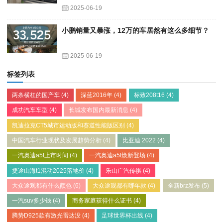
2025-06-19
小鹏销量又暴涨，12万的车居然有这么多细节？
2025-06-19
标签列表
两条横杠的国产车
(4)
深蓝2016年
(4)
标致208t16
(4)
成功汽车车型
(4)
长城发布国内最新消息
(4)
凯迪拉克CT5城市运动版和赛道性能版区别
(4)
中国汽车行业现状及发展趋势分析
(4)
比亚迪 2022
(4)
一汽奥迪a5l上市时间
(4)
一汽奥迪a5l焕新登场
(4)
捷途山海t1混动2025落地价
(4)
乐山广汽传祺
(4)
大众途观都有什么颜色
(6)
大众途观都有哪年款
(4)
全新brz发布
(5)
一汽suv多少钱
(4)
商务家庭获得什么证书
(4)
腾势D925款有激光雷达没
(4)
足球世界杯出线
(4)