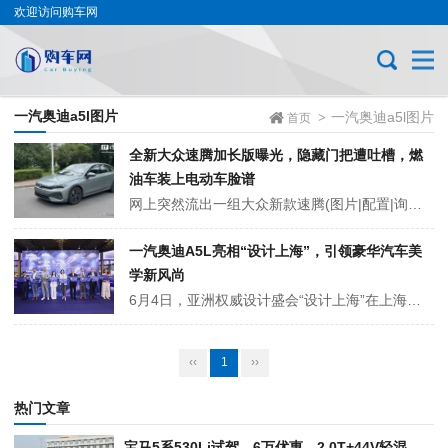
欢迎访问购车网
一汽奥迪a5l图片
一汽奥迪a5l图片
>
首页
全新大众速腾加长版曝光，隐藏门把遭吐槽，燃
油车装上电动车脸谱
网上突然流出一组大众新款速腾(图片|配置|询价)L的照片，说是下一代车型。时间显示是7月初，也就是刚刚过去没多久。新款车换了新设计，发动机用的是1.5T，轴距比之前还长了点，最快可能三季节能上市。现在卖的老款起步价12万多，顶配不到18万，不确定新车会不会涨价。 前脸看着有点像电动车，细条格栅中间有灯...
一汽奥迪A5L亮相“设计上海”，引领豪华汽车美
学新风尚
6月4日，亚洲权威设计盛会“设计上海”在上海世博展览馆盛大启幕，一汽奥迪携PPC豪华燃油平台的先锋之作——一汽奥迪A5L惊艳亮相，再次展现了奥迪在设计领域的深厚积淀与标杆实力。 奥迪品牌自创立以来，始终将经典设计视为百年传承的重要瑰宝。奥迪B级车型历经前后10代进化，始终引领豪华B级车...
‹‹
1
››
热门文章
宝马5系530Li试驾，6万优惠，2.0T+44V轻混，