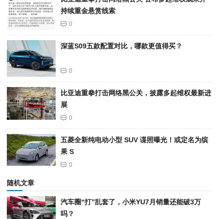
持续重金悬赏线索
0
深蓝S09五款配置对比，哪款更值得买？
0
比亚迪重拳打击网络黑公关，披露多起维权最新进
展
0
五菱全新纯电动小型 SUV 谍照曝光！或定名为缤
果 S
0
随机文章
汽车圈“打”乱套了，小米YU7月销量还能破3万
吗？