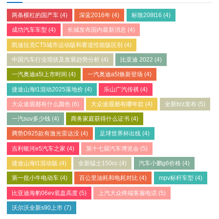
两条横杠的国产车
(4)
深蓝2016年
(4)
标致208t16
(4)
成功汽车车型
(4)
长城发布国内最新消息
(4)
凯迪拉克CT5城市运动版和赛道性能版区别
(4)
中国汽车行业现状及发展趋势分析
(4)
比亚迪 2022
(4)
一汽奥迪a5l上市时间
(4)
一汽奥迪a5l焕新登场
(4)
捷途山海t1混动2025落地价
(4)
乐山广汽传祺
(4)
大众途观都有什么颜色
(6)
大众途观都有哪年款
(4)
全新brz发布
(5)
一汽suv多少钱
(4)
商务家庭获得什么证书
(4)
腾势D925款有激光雷达没
(4)
足球世界杯出线
(4)
吉利银河e5汽车之家
(4)
第十七届汽车博览会
(5)
捷途山海t1混动版
(4)
全新猛士150cc
(4)
汽车小鹏g6价格
(4)
第一批小牛电动车
(4)
百公里油耗和电耗对比
(4)
mpv标杆车型
(4)
比亚迪海豹06ev底盘高度
(5)
上汽大众终端客服电话
(5)
沃尔沃全新s90上市
(7)