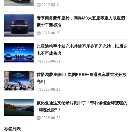
2025-03-11
奢享商务豪华座舱，问界M9大五座零重力版重塑
豪华车新标准
2025-06-20
比亚迪携手小桔充电共建万座兆瓦闪充站，以后充
电不再成焦虑
2025-06-21
首搭鸿蒙座舱5！岚图FREE+粤港澳车展首次开放
亮相
2025-06-22
被比亚迪这支纪录片戳中了！带我读懂全球变暖的
“蝴蝶效应”！
2025-06-22
标签列表