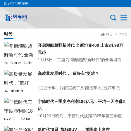
欢迎访问购车网
时代
时代
>
首页
开启潮酷越野新时代 全新坦克400 上市24.98万
元起
11月6日，主题为“潮酷越野新时代”的全新坦克400上市发布会在长城技术中心成功举行。作为全球唯一覆盖全动力矩阵、满足全场景出行需求的潮酷越野SUV，全新坦克400聚焦潮酷外观、硬核性能、豪华智能三大核心优势，致力全方位覆盖年轻人潮酷出行生活场景，打造潮酷越野SUV价值标杆，开启潮酷越野新时代。...
高质量发展时代，“造好车”更难？
“过去十年，我们完成了从‘能造车’到‘造好车’的跨越。”在“十四五”收官与“十五五”开局之际，盖世汽车CEO周晓莺表示，经过十年发展，中国已拥有全球领先的新能源汽车产能、成熟的供应链体系，并涌现出一批具有全球影响力的创新品牌。 数据显示，截至2024年，中国汽车保有量约3.5亿辆，其中新能源汽车为2500万辆...
宁德时代三季度净利润185亿元，平均一天净赚2
亿
10月20日晚间，宁德时代披露2025年第三季度业绩报告，核心财务数据彰显行业龙头实力：单季营收1042亿元，同比增长12.90%；净利润185亿元，同比大增41.21%，利润增速达营收增速的三倍以上，按三季度92天测算，日均净赚约2.01亿元，盈利能力极强。 图片来源：宁德时代公告截图 前三...
新时代“9系”旗舰SUV——岚图泰山发布