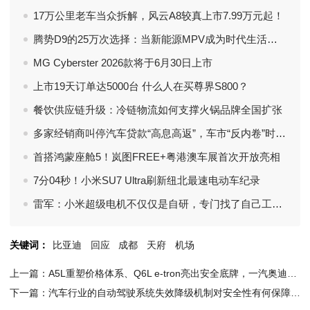
17万公里老车当众拆解，风云A8较真上市7.99万元起！
腾势D9的25万次选择：当新能源MPV成为时代生活的多面体
MG Cyberster 2026款将于6月30日上市
上市19天订单达5000台 什么人在买尊界S800？
餐饮供应链升级：冷链物流如何支撑火锅品牌全国扩张
多家经销商叫停汽车贷款“高息高返”，车市“反内卷”时代来临？
首搭鸿蒙座舱5！岚图FREE+粤港澳车展首次开放亮相
7分04秒！小米SU7 Ultra刷新纽北最速电动车纪录
雷军：小米超级电机不仅仅是自研，专门找了自己工厂生产制造
关键词：
比亚迪
回应
成都
天府
机场
上一篇：A5L重塑价格体系、Q6L e-tron亮出安全底牌，一汽奥迪油电并行齐发力
下一篇：汽车行业的自动驾驶系统失效降级机制对安全性有何保障？保障的力度如何降低风险后果？