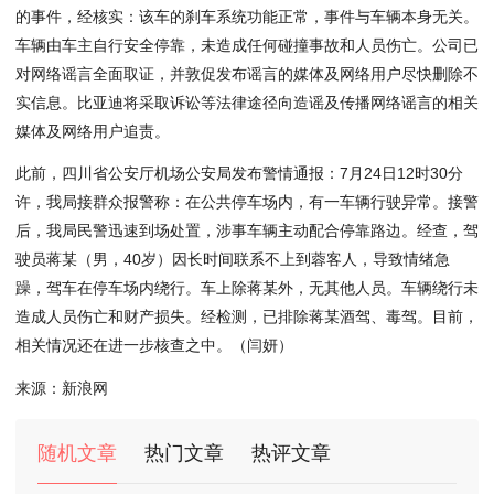
的事件，经核实：该车的刹车
系统
功能正常，事件与车辆本身无关。
车辆由车主自行
安全
停靠，未造成任何
碰撞
事故和人员伤亡。公司已
对网络谣言
全面
取证，并敦促
发布
谣言的媒体及网络
用户
尽快删除不
实信息。比亚迪将采取诉讼等法律途径向造谣及传播网络谣言的相关
媒体及网络用户追责。
此前，
四川
省公安厅机场公安局发布警情通报：7月24日
12
时
30
分
许，我局接群众报警称：在公共停车场内，有
一车
辆行驶异常。接警
后，我局民警迅速到场处置，涉事车辆主动配合停靠路边。经查，
驾
驶
员蒋某（男，
40
岁）因长时间联系不上到蓉客人，导致
情绪
急
躁，
驾车
在停车场内绕行。车上除蒋某外，无其他人员。车辆绕行未
造成人员伤亡和财产损失。经检测，已排除蒋某酒驾、毒驾。目前，
相关情况
还在
进一步核查之中。（闫妍）
来源：新浪网
随机文章
热门文章
热评文章