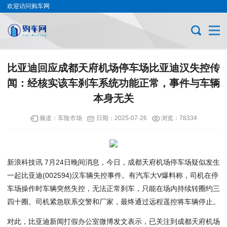
欢迎访问购车网
比亚迪回应成都天府机场停车场比亚迪汉失控传
闻：经核实该车刹车系统功能正常，事件与车辆
本身无关
频道：
车险市场
日期：
2025-07-26
浏览：78334
新浪
科技
讯 7月
24
日晚间消息，今日，
成都
天府
机场
停车
场疑似发生
一起
比亚迪
(00
25
94)汉车辆失控事件。有
汽车
大V爆料称，司机在停
车场操作时车辆突然失控，无法正常刹车，只能在场内持续转圈约三
四十圈。司机紧急联系交警和厂家，最终通过远程遥控将车辆停止。
对此，比亚迪新闻打假办公室微博发文表示，已关注到成都天府机场