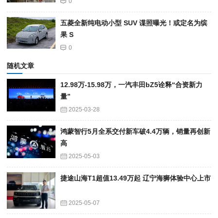
0
五菱全新纯电动小型 SUV 谍照曝光！或定名为缤
果 S
0
随机文章
12.98万-15.98万，一汽丰田bZ5诠释“合资新力
量”
2025-03-28
鸿蒙智行5月全系交付新车破4.4万辆，销量再创新
高
2025-05-03
捷途山海T1超值13.49万起 辽宁海狮体验中心上市
2025-05-07