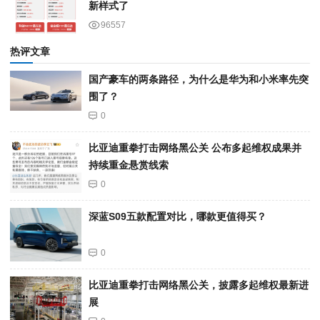
新样式了
96557
热评文章
国产豪车的两条路径，为什么是华为和小米率先突
围了？
0
比亚迪重拳打击网络黑公关 公布多起维权成果并
持续重金悬赏线索
0
深蓝S09五款配置对比，哪款更值得买？
0
比亚迪重拳打击网络黑公关，披露多起维权最新进
展