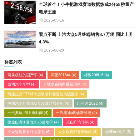
全球首个！小牛把游戏赛道数据炼成2分58秒量产
电摩王座
2025-05-16
看点不断 上汽大众5月终端销售8.7万辆 同比上升
4.3%
2025-06-20
标签列表
两条横杠的国产车
(4)
深蓝2016年
(4)
标致208t16
(4)
成功汽车车型
(4)
长城发布国内最新消息
(4)
凯迪拉克CT5城市运动版和赛道性能版区别
(4)
中国汽车行业现状及发展趋势分析
(4)
比亚迪 2022
(4)
一汽奥迪a5l上市时间
(4)
一汽奥迪a5l焕新登场
(4)
捷途山海t1混动2025落地价
(4)
乐山广汽传祺
(4)
大众途观都有什么颜色
(6)
大众途观都有哪年款
(4)
全新brz发布
(5)