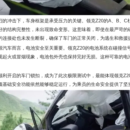
烈的冲击下，车身框架是承受压力的关键。领克Z20的A、B、C
好的结构完整性，未出现致命变形。这意味着，即使在最严苛的
的连接处也未发生断裂，确保了车门的正常关闭，为逃生和救援
源
汽车而言，
电池
安全至关重要。领克Z20的电池
系统
在碰撞信
现起火或冒烟现象，电池包外壳也保持完好无损。这种可靠的电池
顺利
开启
的车
门锁扣，
成为
了此次极限测试中，最能体现领克Z2
项
基础
安全功能依然能够稳定运行，为乘员的生命安全提供了坚