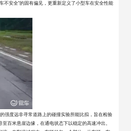
车不
安全”的固有偏见，更
重新
定义了小型车在安全性能
试的强度远非寻常道路上的
碰撞
实验所能比拟，旨在检验
导至百米悬崖边缘，在通电状态下以
稳定
的
高速
冲出。