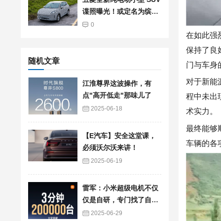
谍照曝光！或定名为缤果
S
0
在如此强
保持了良
随机文章
门与车身
对于
新能
江淮尊界这波操作，有
点"高开低走"那味儿了
程中未出
2025-06-18
术实力。
最终能够
【E汽车】安全这堂课，
车辆的各
必须沃尔沃来讲！
2025-06-19
雷军：小米超级电机不仅
仅是自研，专门找了自己
工厂生产制造
2025-06-29