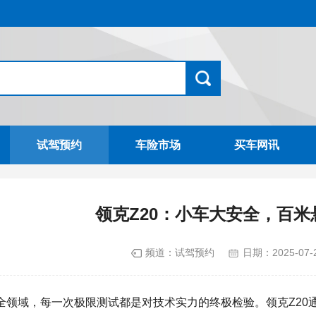
试驾预约
车险市场
买车网讯
领克Z20：小车大安全，百
频道：
试驾预约
日期：
2025-07-
全
领域，每一次极限
测试
都是对
技术
实力
的终极检验。
领克
Z20