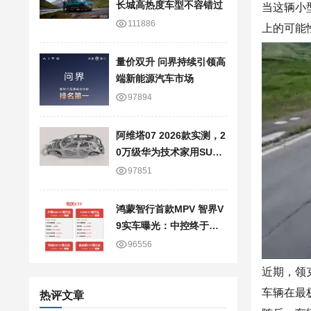
长城高热度车型不容错过
当这辆小
111886
上的可能
量价双升 问界持续引领高
端新能源汽车市场
97894
阿维塔07 2026款实测，2
0万级华为技术家用SUV
真实使用感受
97851
鸿蒙智行首款MPV 智界V
9实车曝光：中控终于换
新样式了
96556
近期，领
车辆在最
热评文章