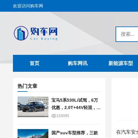
欢迎访问购车网
首页
购车网讯
新能源车型
热门文章
宝马5系530Li试驾，6万
优惠，2.0T+44V轻混，轴
距3105mm
116095
在
汽车
安
国产suv车型推荐，三款