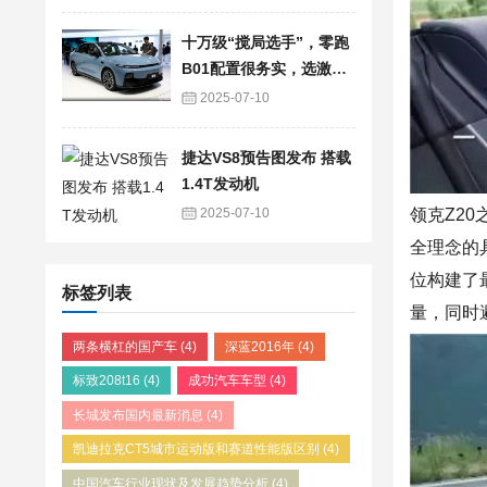
十万级“搅局选手”，零跑
B01配置很务实，选激光
雷达版？
2025-07-10
捷达VS8预告图发布 搭载
1.4T发动机
领克Z2
2025-07-10
全理念的
位
构建
了
标签列表
量，同时
两条横杠的国产车
(4)
深蓝2016年
(4)
标致208t16
(4)
成功汽车车型
(4)
长城发布国内最新消息
(4)
凯迪拉克CT5城市运动版和赛道性能版区别
(4)
中国汽车行业现状及发展趋势分析
(4)