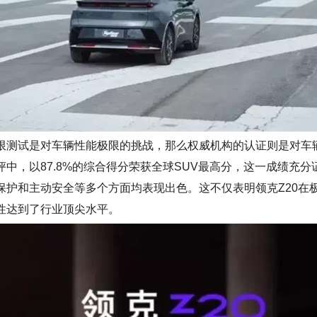
限测试是对车辆性能极限的挑战，那么
权威
机构的认证则是对车
中，以87.8%的
综合
得分
荣获
全球
SUV
最高分，这一成绩充分
保护和主动安全等多个方面均表现出色。这不仅表明领克Z20在
性达到了
行业
顶尖
水平
。