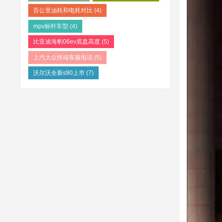
百公里油耗和电耗对比
(4)
mpv标杆车型
(4)
比亚迪海豹06ev底盘高度
(5)
上汽大众终端客服电话
(5)
沃尔沃全新s90上市
(7)