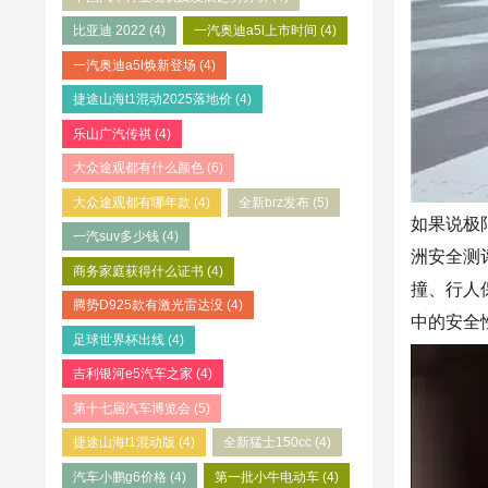
比亚迪 2022
(4)
一汽奥迪a5l上市时间
(4)
一汽奥迪a5l焕新登场
(4)
捷途山海t1混动2025落地价
(4)
乐山广汽传祺
(4)
大众途观都有什么颜色
(6)
大众途观都有哪年款
(4)
全新brz发布
(5)
如果说极
一汽suv多少钱
(4)
洲
安全测评
商务家庭获得什么证书
(4)
撞、行人
腾势D925款有激光雷达没
(4)
中的安全
足球世界杯出线
(4)
吉利银河e5汽车之家
(4)
第十七届汽车博览会
(5)
捷途山海t1混动版
(4)
全新猛士150cc
(4)
汽车小鹏g6价格
(4)
第一批小牛电动车
(4)