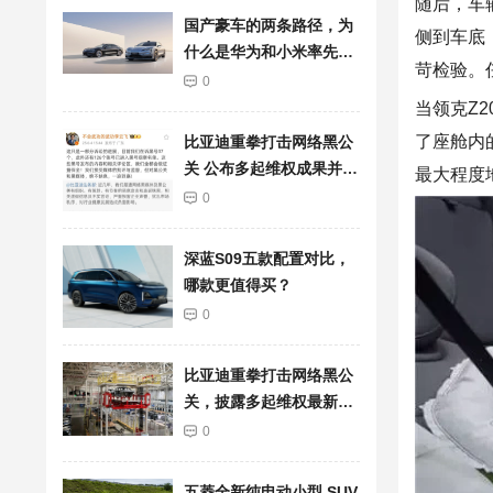
随后，车
国产豪车的两条路径，为
侧到车底
什么是华为和小米率先突
苛检验。
围了？
0
当领克Z
了座舱内
比亚迪重拳打击网络黑公
关 公布多起维权成果并持
最大程度
续重金悬赏线索
0
深蓝S09五款配置对比，
哪款更值得买？
0
比亚迪重拳打击网络黑公
关，披露多起维权最新进
展
0
五菱全新纯电动小型 SUV