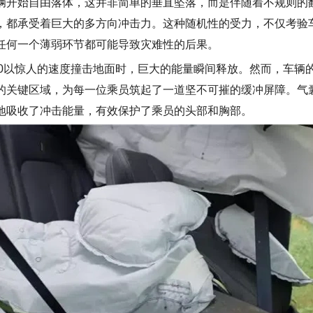
辆开始自由落体，这并非简单的垂直坠落，而是伴随着不规则的
，都承受着巨大的多方向冲击力。这种随机性的受力，不仅考验
任何一个薄弱环节都可能导致灾难性的后果。
20以惊人的速度撞击地面时，巨大的
能量
瞬间
释放
。然而，车辆
的关键
区域
，为每一位乘员筑起了一道坚不可摧的缓冲屏障。气
地吸收了冲击能量，有效
保护
了乘员的头部和胸部。