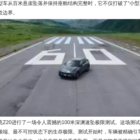
型车从
百米
悬崖坠落并保持座舱结构完整时，它不仅打破了“小型
性边界。
克Z
20
进行了一场令人震撼的100米深渊速坠极限测试。这场测
极端、最不可控状态下的生存极限。测试
开始
时，车辆被精确引